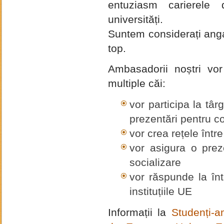
entuziasm carierele d
universități.
Suntem considerați angaj
top.
Ambasadorii noștri vor
multiple căi:
vor participa la târ
prezentări pentru co
vor crea rețele între
vor asigura o prez
socializare
vor răspunde la într
instituțiile UE
Informații la
Studenți-