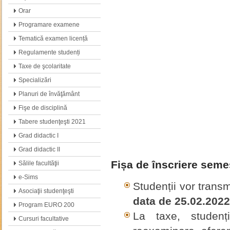
Orar
Programare examene
Tematică examen licență
Regulamente studenți
Taxe de şcolaritate
Specializări
Planuri de învăţământ
Fişe de disciplină
Tabere studenţeşti 2021
Grad didactic I
Grad didactic II
Fișa de înscriere seme
Sălile facultăţii
e-Sims
Studenții vor trans
Asociaţii studenţeşti
data de 25.02.2022
Program EURO 200
La taxe, studenț
Cursuri facultative