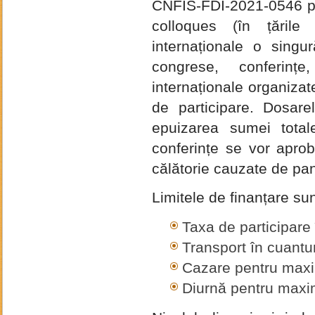
CNFIS-FDI-2021-0546 pen
colloques (în țările 
internaționale o singu
congrese, conferințe,
internaționale organizat
de participare. Dosar
epuizarea sumei total
conferințe se vor aproba
călătorie cauzate de pa
Limitele de finanțare sun
Taxa de participar
Transport în cuan
Cazare pentru max
Diurnă pentru maxi