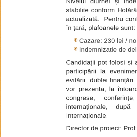
Nivelul diurnei și ind
stabilite conform Hotăr
actualizată. Pentru conf
în țară, plafoanele sunt:
Cazare: 230 lei / n
Indemnizație de dele
Candidații pot folosi și 
participării la evenimen
evitării dublei finanțări
vor prezenta, la întoarc
congrese, conferințe,
internaționale, după
Internaționale.
Director de proiect: Pr