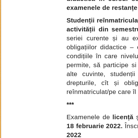
examenele de restanțe
Studenții reînmatricula
activității din semest
seriei curente și au e
obligațiilor didactice –
condițiile în care nivelu
permite, să participe 
alte cuvinte, studenții
drepturile, cît și obl
reînmatriculat/pe care îl
***
Examenele de
licență
18 februarie 2022.
Însc
2022