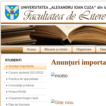
Acasa
Misiune şi istoric
Organizare
Dep
STUDENTI
Anunţuri importa
Anunţuri importante
Cazare studenţi 2021/2022
Practica de specialitate
Consultaţii şi tutorat
Proiect ROSE
Clasament buget / taxă
Fişe de înscriere