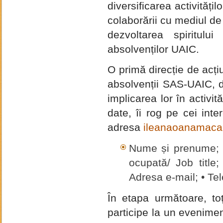
diversificarea activităț
colaborării cu mediul de 
dezvoltarea spiritului
absolvenților UAIC.
O primă direcție de acț
absolvenții SAS-UAIC, d
implicarea lor în activit
date, îi rog pe cei inte
adresa
ileanaoanamaca
Nume și prenume; • 
ocupată/ Job title
Adresa e-mail; • Te
În etapa următoare, toț
participe la un evenim