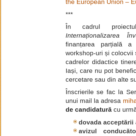
the European Union – 
***
În cadrul proiectu
Internaționalizarea În
finanțarea parțială a
workshop-uri și colocvii ș
cadrelor didactice tiner
Iași, care nu pot benefic
cercetare sau din alte s
Înscrierile se fac la Ser
unui mail la adresa
miha
de candidatură
cu urmă
dovada acceptării a
avizul conducător