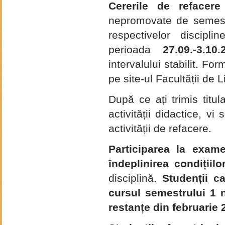
Cererile de refacere 
nepromovate de semest
respectivelor discipli
perioada
27.09.-3.10.
intervalului stabilit. F
pe site-ul Facultății de L
După ce ați trimis titul
activității didactice, 
activității de refacere.
Participarea la exam
îndeplinirea condițiil
disciplină.
Studenții ca
cursul semestrului 1 
restanțe din februarie 