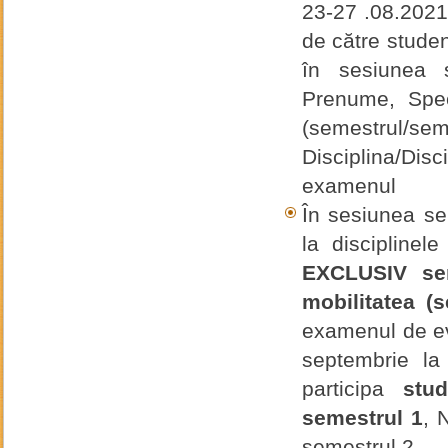
23-27 .08.2021
de către stude
în sesiunea 
Prenume, Speci
(semestrul/se
Disciplina/Di
examenul
În sesiunea s
la disciplinel
EXCLUSIV sem
mobilitatea (
examenul de ev
septembrie l
participa
stu
semestrul 1
, 
semestrul 2