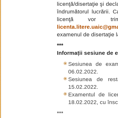
licenţă/disertaţie şi de
îndrumătorul lucrării. 
licenţă vor tr
licenta.litere.uaic@gm
examenul de disertaţie 
***
Informații sesiune de e
Sesiunea de exam
06.02.2022.
Sesiunea de res
15.02.2022.
Examentul de lice
18.02.2022, cu însc
***