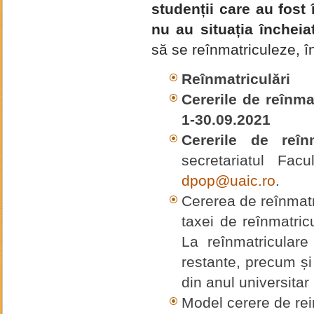
studenții care au fost 
nu au situația încheia
să se reînmatriculeze, în
Reînmatriculări
Cererile de reînma
1-30.09.2021
Cererile de reîn
secretariatul Fac
dpop@uaic.ro
.
Cererea de reînmatri
taxei de reînmatric
La reînmatriculare
restante, precum și
din anul universita
Model cerere de rei