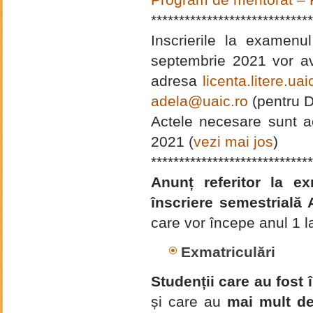
Program de mentorat – F
*****************************
Inscrierile la examen
septembrie 2021 vor av
adresa
licenta.litere.u
adela@uaic.ro
(pentru 
Actele necesare sunt ac
2021 (
vezi mai jos
)
*****************************
Anunț referitor la ex
înscriere semestrială
care vor începe anul 1 
Exmatriculări
Studenții care au fost î
și care au
mai mult d