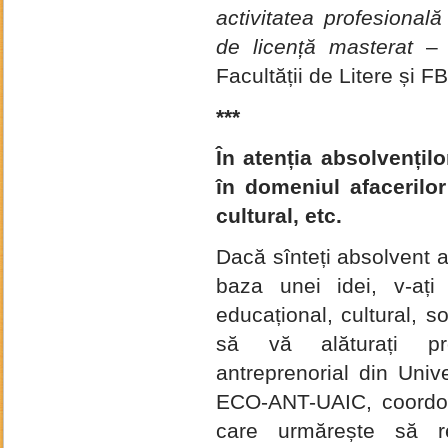
activitatea profesională 
de licență masterat
– a
Facultății de Litere și FB
***
În atenția absolvențilo
în domeniul afacerilor
cultural, etc.
Dacă sînteți absolvent al
baza unei idei, v-ați
educațional, cultural, so
să vă alăturați proi
antreprenorial din Univ
ECO-ANT-UAIC, coordona
care urmărește să re