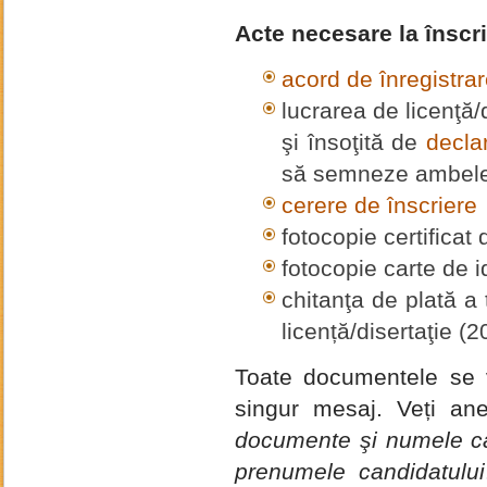
Acte necesare la înscr
acord de înregistra
lucrarea de licenţă/d
şi însoţită de
declar
să semneze ambele 
cerere de înscriere
fotocopie certificat
fotocopie carte de i
chitanţa de plată a
licență/disertaţie (2
Toate documentele se v
singur mesaj. Veți an
documente şi numele ca
prenumele candidatului