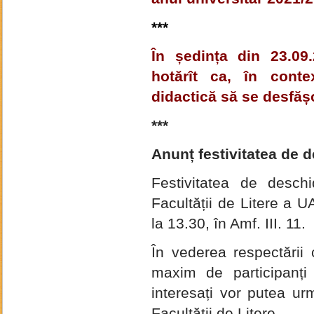
***
În ședința din 23.09.
hotărît ca, în contex
didactică
să se desfășo
***
Anunț festivitatea de 
Festivitatea de desch
Facult
ăț
ii de Litere a 
la 13.30, în Amf. III. 11.
În vederea respect
ă
rii
maxim de participan
ț
i
interesa
ț
i vor putea ur
Facult
ăț
ii de Litere