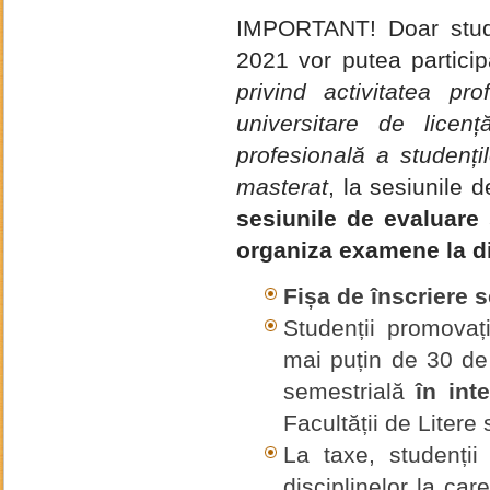
IMPORTANT! Doar studen
2021 vor putea particip
privind activitatea pro
universitare de licenț
profesională a studențil
masterat
, la sesiunile
sesiunile de evaluare 
organiza examene la di
Fișa de înscriere 
Studenții promovaț
mai puțin de 30 de 
semestrială
în int
Facultății de Litere 
La taxe, studenții
disciplinelor la ca