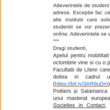
Adeverintele de student
adresa. Exceptie fac ce
alte institutii care sol
studentii se vor prezen
online. Adeverintele se vo
***
Dragi studenti,
Apelul pentru mobilita
octombrie vine si cu o p
Facultatii de Litere car
doilea in cadrul 
(
https://bit.ly/3AR9uDm
Poitiers și Salamanca 
unui masterat europ
Societies in Contact,
o