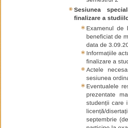
Sesiunea speci
finalizare a studiilo
Examenul de li
beneficiat de m
data de 3.09.2
Informațiile ac
finalizare a stud
Actele necesa
sesiunea ordina
Eventualele res
prezentate ma
studenții care
licență/disert
septembrie (de
participe la ex