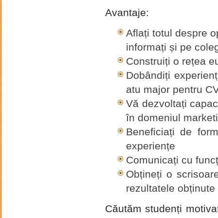
Avantaje:
Aflați totul despre op
informați și pe coleg
Construiți o rețea 
Dobândiți experienț
atu major pentru C
Vă dezvoltați capac
în domeniul marketi
Beneficiați de for
experiențe
Comunicați cu funcț
Obțineți o scrisoa
rezultatele obținute
Căutăm studenți motivaț