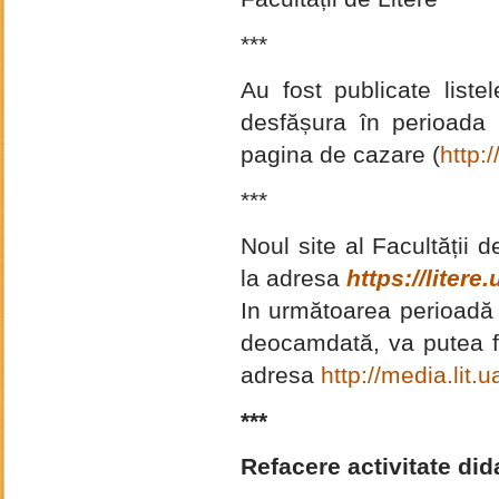
***
Au fost publicate list
desfășura în perioada
pagina de cazare (
http:
***
Noul site al Facultății d
la adresa
https://litere.
In următoarea perioadă 
deocamdată, va putea fi 
adresa
http://media.lit.u
***
Refacere activitate did