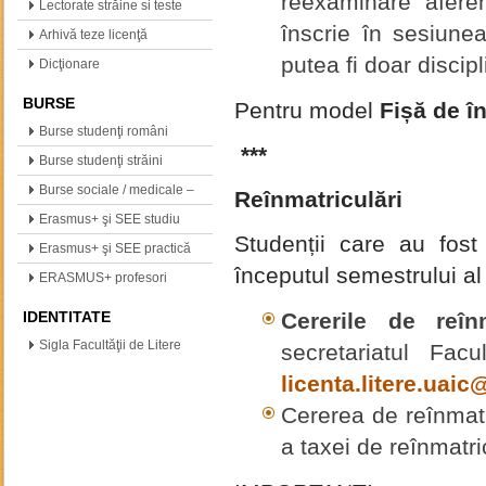
reexaminare aferen
(neogreacă, polonă,…
Lectorate străine si teste
înscrie în sesiune
internationale
Arhivă teze licenţă
putea fi doar discipl
Dicţionare
BURSE
Pentru model
Fișă de î
Burse studenţi români
***
Burse studenţi străini
Burse sociale / medicale –
Reînmatriculări
info
Erasmus+ şi SEE studiu
Studenții care au fost
Erasmus+ şi SEE practică
începutul semestrului al 
ERASMUS+ profesori
IDENTITATE
Cererile de reîn
Sigla Facultăţii de Litere
secretariatul Fac
licenta.litere.uai
Cererea de reînmat
a taxei de reînmatri