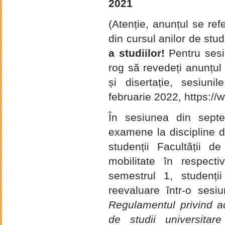
2021
(Atenție, anunțul se ref
din cursul anilor de stu
a studiilor!
Pentru sesiu
rog să revedeți anunțul
și disertație, sesiuni
februarie 2022, https://
În sesiunea din sept
examene la discipline d
studenții Facultății 
mobilitate în respect
semestrul 1, studenți
reevaluare într-o sesiu
Regulamentul privind act
de studii universitar