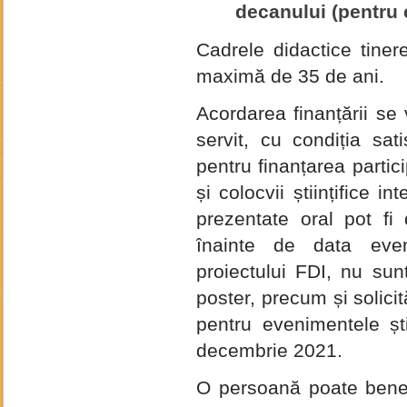
decanului (pentru c
Cadrele didactice tiner
maximă de 35 de ani.
Acordarea finanțării se
servit, cu condiția satis
pentru finanțarea partic
și colocvii științifice i
prezentate oral pot fi
înainte de data eveni
proiectului FDI, nu sunt
poster, precum și solicit
pentru evenimentele ști
decembrie 2021.
O persoană poate benefi