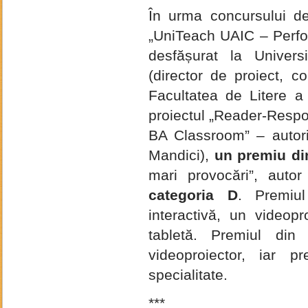
În urma concursului de
„UniTeach UAIC – Perform
desfășurat la Univers
(director de proiect, c
Facultatea de Litere a
proiectul „Reader-Resp
BA Classroom” – autori
Mandici),
un premiu di
mari provocări”, autor
categoria D
. Premiul
interactivă, un videop
tabletă. Premiul din
videoproiector, iar p
specialitate.
***