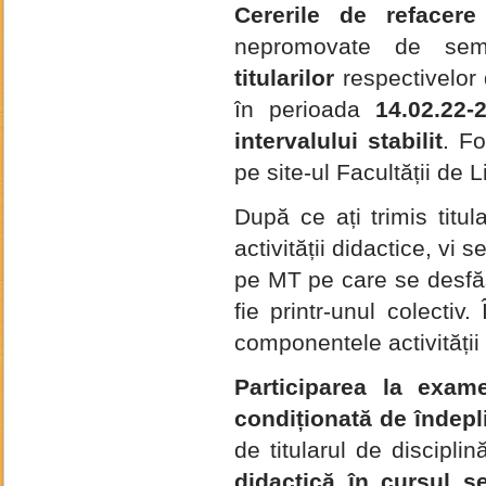
Cererile de refacere
nepromovate de sem
titularilor
respectivelor d
în perioada
14.02.22-
intervalului stabilit
. F
pe site-ul Facultății de L
După ce ați trimis titul
activității didactice, vi
pe MT pe care se desfășo
fie printr-unul colectiv
componentele activității
Participarea la exam
condiționată de îndepli
de titularul de disciplin
didactică în cursul s